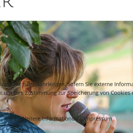
er
onalität zu gewährleisten. Sofern Sie externe Inform
ir um Ihre Zustimmung zur Speicherung von Cookies
Weitere Informationen
|
Impressum