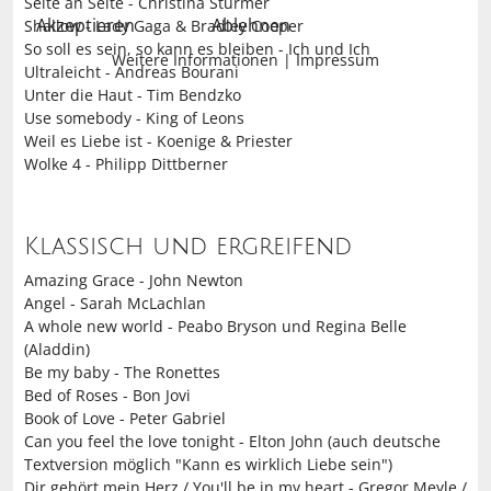
Seite an Seite - Christina Stürmer
Akzeptieren
Ablehnen
Shallow - Lady Gaga & Bradley Cooper
So soll es sein, so kann es bleiben - Ich und Ich
Weitere Informationen
|
Impressum
Ultraleicht - Andreas Bourani
Unter die Haut - Tim Bendzko
Use somebody - King of Leons
Weil es Liebe ist - Koenige & Priester
Wolke 4 - Philipp Dittberner
Klassisch und ergreifend
Amazing Grace - John Newton
Angel - Sarah McLachlan
A whole new world - Peabo Bryson und Regina Belle
(Aladdin)
Be my baby - The Ronettes
Bed of Roses - Bon Jovi
Book of Love - Peter Gabriel
Can you feel the love tonight - Elton John (auch deutsche
Textversion möglich "Kann es wirklich Liebe sein")
Dir gehört mein Herz / You'll be in my heart - Gregor Meyle /