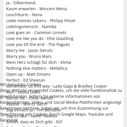
Ja - Silbermond
Kaum erwarten - Wincent Weiss
Leuchtturm - Nena
Liebe meines Lebens - Philipp Poisel
Lieblingsmensch - Namika
Love goes on - Common Linnets
Love me like you do - Ellie Goulding
Love you till the end - The Pogues
Marry me - Jason Derulo
Marry you - Bruno Mars
Mein Herz schlägt für dich - Klima
Nothing else matters - Metallica
Open up - Matt Simons
Perfect - Ed Sheeran
Wir benutzen Cookies
Remember us this way - Lady Gaga & Bradley Cooper
Diese Website verwendet Cookies, um die volle Funktionalität zu
Run - Leona Lewis
gewährleisten. Sofern Sie externe Informationen von
Rather be - Clean Bandit
Kartendiensten, Video- und Social-Media-Plattformen angezeigt
Repeat - Moritz Garth
bekommen möchten, bitten wir um Ihre Zustimmung zur
Sag einfach ja - Tim Bendzko
Speicherung von Cookies durch Google Maps, Youtube und
Sag es laut - Xavier Naidoo
Facebook.
Schön, dass es Dich gibt - Elif