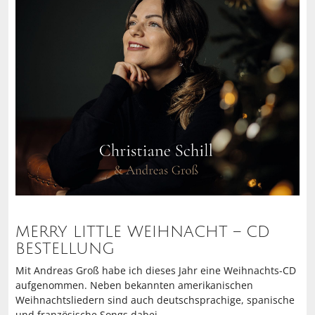
MERRY LITTLE WEIHNACHT – CD
BESTELLUNG
Mit
Andreas Groß
habe ich dieses Jahr eine Weihnachts-CD
aufgenommen. Neben bekannten amerikanischen
Weihnachtsliedern sind auch deutschsprachige, spanische
und französische Songs dabei.