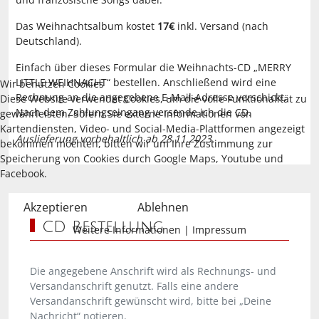
Das Weihnachtsalbum kostet
17€
inkl. Versand (nach
Deutschland).
Einfach über dieses Formular die Weihnachts-CD „MERRY
LITTLE WEIHNACHT“ bestellen. Anschließend wird eine
Wir benutzen Cookies
Rechnung an die angegebene E-Mail-Adresse verschickt.
Diese Website verwendet Cookies, um die volle Funktionalität zu
Nach dem Zahlungseingang versende ich die CD.
gewährleisten. Sofern Sie externe Informationen von
Kartendiensten, Video- und Social-Media-Plattformen angezeigt
Auslieferung vorbehaltlich ab 28.11.2023.
bekommen möchten, bitten wir um Ihre Zustimmung zur
Speicherung von Cookies durch Google Maps, Youtube und
Facebook.
Akzeptieren
Ablehnen
CD Bestellung
Weitere Informationen
|
Impressum
Die angegebene Anschrift wird als Rechnungs- und
Versandanschrift genutzt. Falls eine andere
Versandanschrift gewünscht wird, bitte bei „Deine
Nachricht“ notieren.